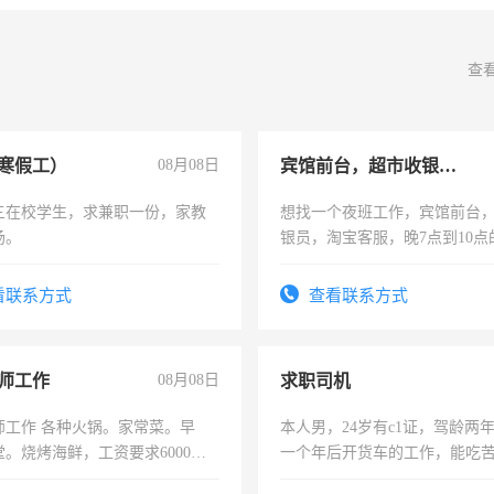
查
寒假工）
08月08日
宾馆前台，超市收银员，淘宝客服
三在校学生，求兼职一份，家教
想找一个夜班工作，宾馆前台
场。
银员，淘宝客服，晚7点到10点
工，麻烦看到的老板加我微信
号同微信
看联系方式
查看联系方式
师工作
08月08日
求职司机
师工作 各种火锅。家常菜。早
本人男，24岁有c1证，驾龄两
。烧烤海鲜，工资要求6000以
一个年后开货车的工作，能吃
加班。