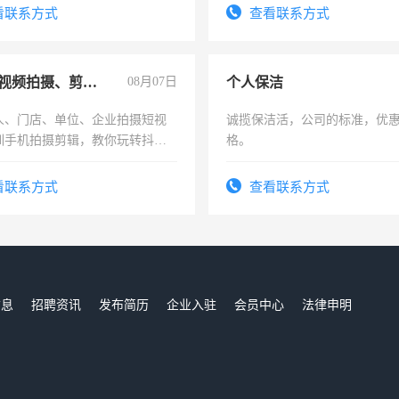
看联系方式
查看联系方式
手机短视频拍摄、剪辑、抖音快手
08月07日
个人保洁
人、门店、单位、企业拍摄短视
诚揽保洁活，公司的标准，优
训手机拍摄剪辑，教你玩转抖音
格。
人、门店、单位、企业拍摄短视
训手机拍摄剪辑，教你玩转抖
看联系方式
查看联系方式
也可以成为拍摄达人！你也可以
摄达人！
信息
招聘资讯
发布简历
企业入驻
会员中心
法律申明
们