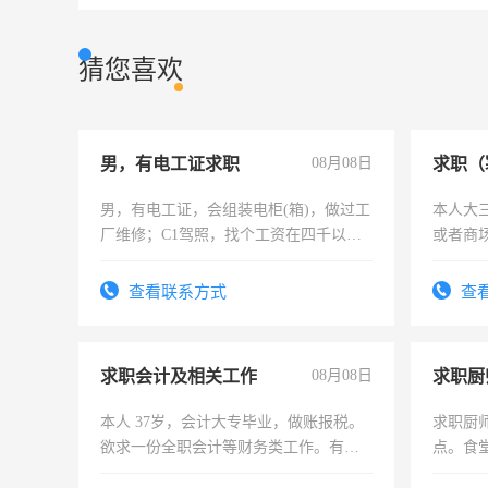
猜您喜欢
男，有电工证求职
08月08日
求职（
男，有电工证，会组装电柜(箱)，做过工
本人大
厂维修；C1驾照，找个工资在四千以
或者商
上，枣强县以外需要有住宿，保险勿扰
电话
查看联系方式
查
求职会计及相关工作
08月08日
求职厨
本人 37岁，会计大专毕业，做账报税。
求职厨
欲求一份全职会计等财务类工作。有会
点。食堂
计证
上