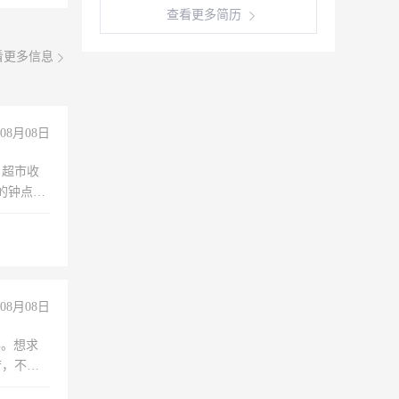
查看更多简历
看更多信息
08月08日
，超市收
的钟点
聊，手机
08月08日
年。想求
苦，不怕