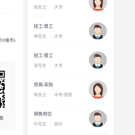
张女士
·
大专
技工/普工
林先生
·
大专
10金币)
技工/普工
张先生
·
大专
贸易/采购
朱女士
·
中专/技校
销售岗位
息
叶先生
·
高中