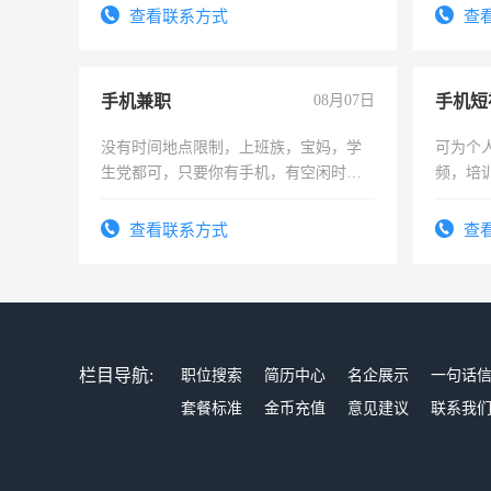
查看联系方式
查
手机兼职
08月07日
没有时间地点限制，上班族，宝妈，学
可为个
生党都可，只要你有手机，有空闲时
频，培
间，一单一结，一天二三十不成问题，
可为个
勤快的四五十，每天挣零花钱没问题！
频，培
查看联系方式
查
音！你
成为拍
栏目导航:
职位搜索
简历中心
名企展示
一句话
套餐标准
金币充值
意见建议
联系我