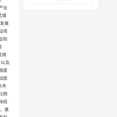
产业
式增
发展
设项
业的
目
性岗
，以及
国家
加就
条件
比例
体经
、第