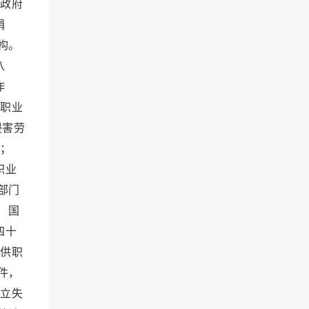
政府
捐
构。
八
作
职业
侵害劳
；
职业
部门
 国
四十
供职
件，
立失