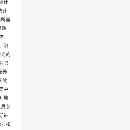
统计
统计
记所需
劳动
求，
、职
形式的
强职
培养
继续
高中
 地
人员参
导进
能力和