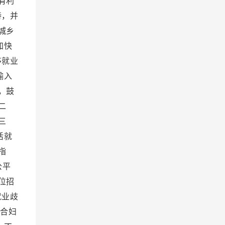
有利
持，并
城乡
加快
移就业
输入
，鼓
二
三
活就
指
公平
位招
就业歧
合妇