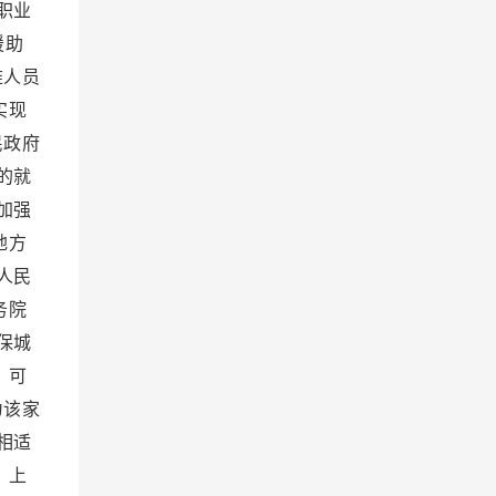
职业
援助
难人员
实现
民政府
的就
加强
地方
人民
务院
保城
，可
为该家
相适
，上