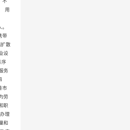
，不
 用
利。
人。
携带
病扩散
业设
有序
服务
四
善市
为劳
和职
办理
量和